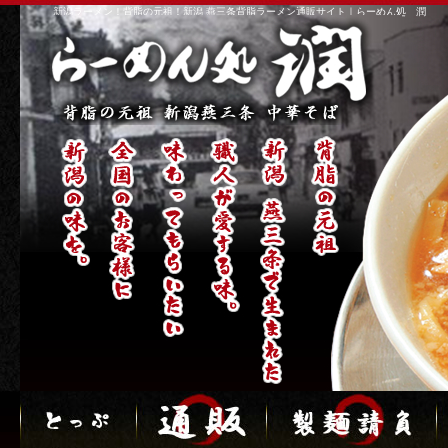
新潟ラーメン！背脂の元祖！新潟 燕三条背脂ラーメン通販サイト｜らーめん処 潤