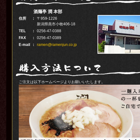
酒麺亭 潤 本部
住所
：
〒959-1226
新潟県燕市小牧406-18
TEL
：
0256-47-0388
FAX
：
0256-47-0389
E-mail
：
ramen@ramenjun.co.jp
ご注文は以下ホームページよりお願いいたします。