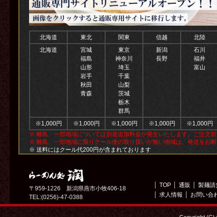
北海道
東北
関東
信越
北陸
北海道
宮城
東京
新潟
石川
福島
神奈川
長野
福井
山形
埼玉
富山
岩手
千葉
秋田
山梨
青森
茨城
栃木
群馬
※1,000円
※1,000円
※1,000円
※1,000円
※1,000円
※ 離島、一部地域については別途追加料金が発生いたします。ご注文
※ 離島、一部地域に限りクール便の取り扱いが無い地域は、発送をお
※ 送料にはクール代200円が含まれております
TOP
通販
製麺請
〒959-1226 新潟県燕市小牧406-18
求人情報
お問い合
TEL:(0256)-47-0388