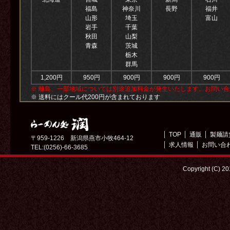
福島
神奈川
長野
福井
山形
埼玉
富山
岩手
千葉
秋田
山梨
青森
茨城
栃木
群馬
1,200円
950円
900円
900円
900円
※ 離島、一部地域については別途追加料金が発生いたします。お問い
※ 送料にはクール代200円が含まれております
TOP
通販
製麺請
〒959-1226 新潟県燕市小牧464-12
求人情報
お問い合
TEL:(0256)-66-3685
Copyright (C) 2