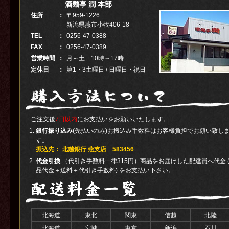
酒麺亭 潤 本部
住所
：
〒959-1226
新潟県燕市小牧406-18
TEL
：
0256-47-0388
FAX
：
0256-47-0389
営業時間
：
月～土 10時～17時
定休日
：
第1・3土曜日 / 日曜日・祝日
ご注文後
7日以内
にお支払いをお願いいたします。
銀行振り込み
(先払いのみ)お振込み手数料はお客様負担でお願い致し
す。
振込先： 北越銀行 燕支店 583456
代金引換
（代引き手数料一律315円）商品をお届けした配達員へ代金 
品代金＋送料＋代引き手数料) をお支払い下さい。
北海道
東北
関東
信越
北陸
北海道
宮城
東京
新潟
石川