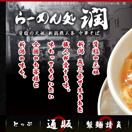
新潟ラーメン！背脂の元祖！新潟 燕三条背脂ラーメン通販サイト｜らーめん処 潤