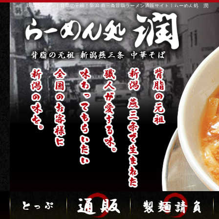
新潟ラーメン！背脂の元祖！新潟 燕三条背脂ラーメン通販サイト｜らーめん処 潤