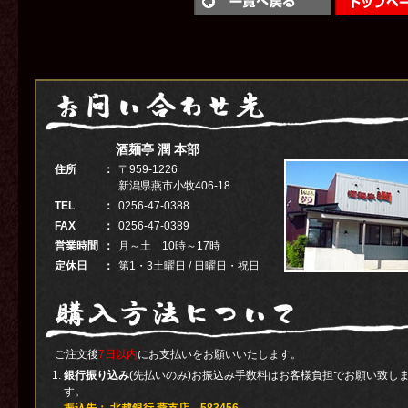
酒麺亭 潤 本部
住所
：
〒959-1226
新潟県燕市小牧406-18
TEL
：
0256-47-0388
FAX
：
0256-47-0389
営業時間
：
月～土 10時～17時
定休日
：
第1・3土曜日 / 日曜日・祝日
ご注文後
7日以内
にお支払いをお願いいたします。
銀行振り込み
(先払いのみ)お振込み手数料はお客様負担でお願い致し
す。