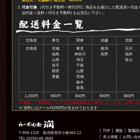
振込先： 北越銀行 燕支店 583456
代金引換
（代引き手数料一律315円）商品をお届けした配達員へ代金 
品代金＋送料＋代引き手数料) をお支払い下さい。
北海道
東北
関東
信越
北陸
北海道
宮城
東京
新潟
石川
福島
神奈川
長野
福井
山形
埼玉
富山
岩手
千葉
秋田
山梨
青森
茨城
栃木
群馬
1,200円
950円
900円
900円
900円
※ 離島、一部地域については別途追加料金が発生いたします。お問い
※ 送料にはクール代200円が含まれております
TOP
通販
製麺請
〒959-1226 新潟県燕市小牧464-12
求人情報
お問い合
TEL:(0256)-66-3685