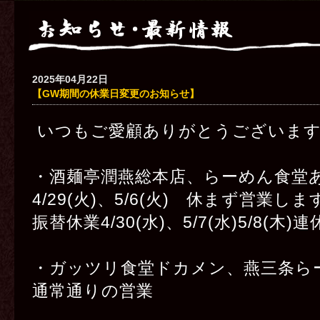
2025年04月22日
【GW期間の休業日変更のお知らせ】
いつもご愛顧ありがとうございま
・酒麺亭潤燕総本店、らーめん食
4/29(火)、5/6(火) 休まず営業しま
振替休業4/30(水)、5/7(水)5/8(木)連
・ガッツリ食堂ドカメン、燕三条ら
通常通りの営業