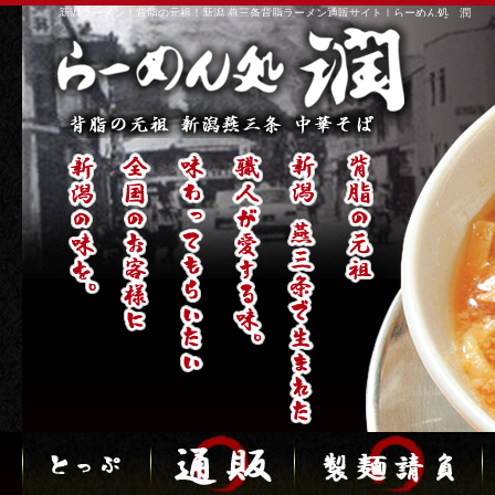
新潟ラーメン！背脂の元祖！新潟 燕三条背脂ラーメン通販サイト｜らーめん処 潤