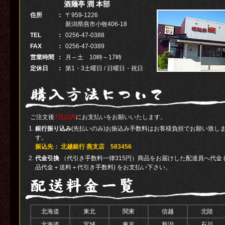
酒麺亭 潤 本部
住所
：
〒959-1226
新潟県燕市小牧406-18
TEL
：
0256-47-0388
FAX
：
0256-47-0389
営業時間
：
月～土 10時～17時
定休日
：
第1・3土曜日 / 日曜日・祝日
ご注文後
7日以内
にお支払いをお願いいたします。
銀行振り込み
(先払いのみ)お振込み手数料はお客様負担でお願い致し
す。
振込先： 北越銀行 燕支店 583456
代金引換
（代引き手数料一律315円）商品をお届けした配達員へ代金 
品代金＋送料＋代引き手数料) をお支払い下さい。
北海道
東北
関東
信越
北陸
北海道
宮城
東京
新潟
石川