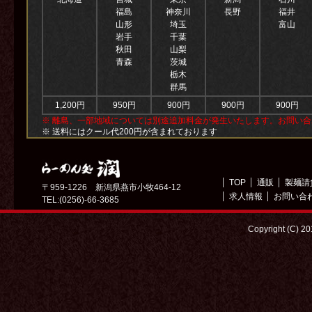
福島
神奈川
長野
福井
山形
埼玉
富山
岩手
千葉
秋田
山梨
青森
茨城
栃木
群馬
1,200円
950円
900円
900円
900円
※ 離島、一部地域については別途追加料金が発生いたします。お問い
※ 送料にはクール代200円が含まれております
TOP
通販
製麺請
〒959-1226 新潟県燕市小牧464-12
求人情報
お問い合
TEL:(0256)-66-3685
Copyright (C) 2