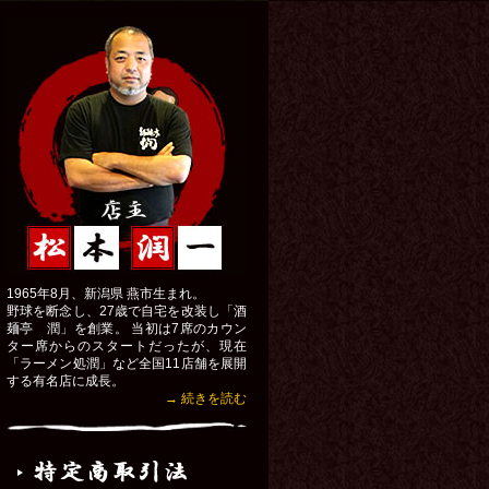
1965年8月、新潟県 燕市生まれ。
野球を断念し、27歳で自宅を改装し「酒
麺亭 潤」を創業。 当初は7席のカウン
ター席からのスタートだったが、現在
「ラーメン処潤」など全国11店舗を展開
する有名店に成長。
→ 続きを読む