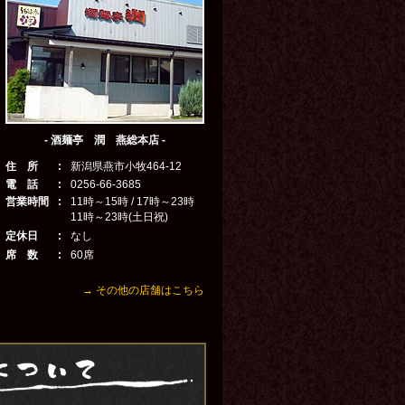
- 酒麺亭 潤 燕総本店 -
住 所
:
新潟県燕市小牧464-12
電 話
:
0256-66-3685
営業時間
:
11時～15時 / 17時～23時
11時～23時(土日祝)
定休日
:
なし
席 数
:
60席
→ その他の店舗はこちら