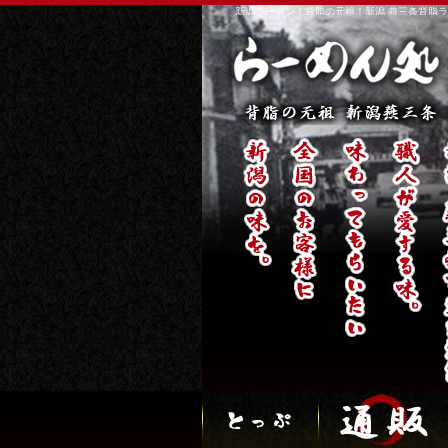
新潟ラーメン！背脂の元祖！新潟 燕三条背脂