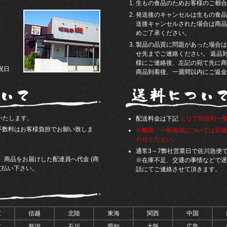
生もの食品のためお客様のご都合
発送後のキャンセルは生もの食品
送後キャンセルされた場合は商品
めご了承ください。
製品の品質に問題があった場合は
せ先までご連絡ください。 返品
様にご連絡後、左記の宛て先に商
祝日
商品到着後、一週間以内にご返金
いたします。
配送料金は下記
エリア別送料一
み手数料はお客様負担でお願い致しま
※離島、一部地域については別途
わせください。
通常3～7弊社営業日で佐川急便
）商品をお届けした配達員へ代金 (商
※在庫不足、交通の事情などで遅
支払い下さい。
話にてご連絡させて頂きます。
東
信越
北陸
東海
関西
中国
京
新潟
石川
愛知
大阪
広島