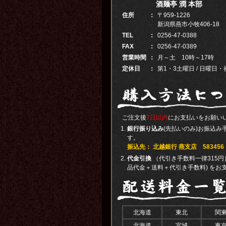
酒麺亭 潤 本部
住所
：
〒959-1226
新潟県燕市小牧406-18
TEL
：
0256-47-0388
FAX
：
0256-47-0389
営業時間
：
月～土 10時～17時
定休日
：
第1・3土曜日 / 日曜日・
ご注文後
7日以内
にお支払いをお願い
銀行振り込み
(先払いのみ)お振込
す。
振込先： 北越銀行 燕支店 583456
代金引換
（代引き手数料一律315円
品代金＋送料＋代引き手数料) をお
北海道
東北
関
北海道
宮城
東