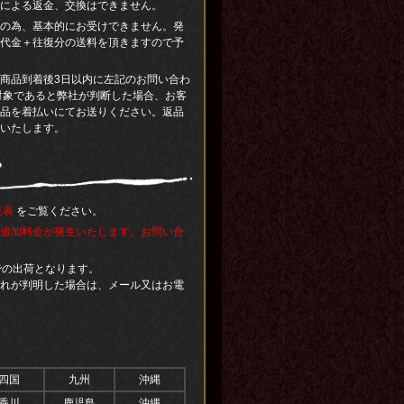
による返金、交換はできません。
の為、基本的にお受けできません。発
代金＋往復分の送料を頂きますので予
商品到着後3日以内に左記のお問い合わ
対象であると弊社が判断した場合、お客
品を着払いにてお送りください。返品
いたします。
覧表
をご覧ください。
追加料金が発生いたします。お問い合
での出荷となります。
れが判明した場合は、メール又はお電
四国
九州
沖縄
香川
鹿児島
沖縄