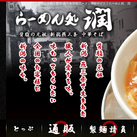
新潟ラーメン！背脂の元祖！新潟 燕三条背脂ラーメン通販サイト｜らーめん処 潤