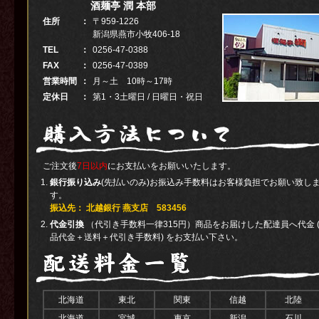
酒麺亭 潤 本部
住所
：
〒959-1226
新潟県燕市小牧406-18
TEL
：
0256-47-0388
FAX
：
0256-47-0389
営業時間
：
月～土 10時～17時
定休日
：
第1・3土曜日 / 日曜日・祝日
ご注文後
7日以内
にお支払いをお願いいたします。
銀行振り込み
(先払いのみ)お振込み手数料はお客様負担でお願い致し
す。
振込先： 北越銀行 燕支店 583456
代金引換
（代引き手数料一律315円）商品をお届けした配達員へ代金 
品代金＋送料＋代引き手数料) をお支払い下さい。
北海道
東北
関東
信越
北陸
北海道
宮城
東京
新潟
石川