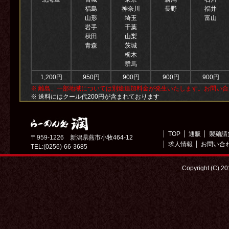
福島
神奈川
長野
福井
山形
埼玉
富山
岩手
千葉
秋田
山梨
青森
茨城
栃木
群馬
1,200円
950円
900円
900円
900円
※ 離島、一部地域については別途追加料金が発生いたします。お問い
※ 送料にはクール代200円が含まれております
TOP
通販
製麺請
〒959-1226 新潟県燕市小牧464-12
求人情報
お問い合
TEL:(0256)-66-3685
Copyright (C) 2